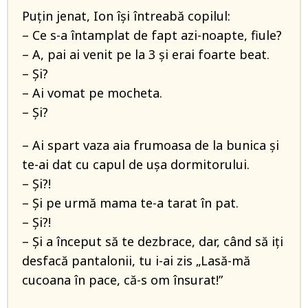
Puțin jenat, Ion își întreabă copilul:
– Ce s-a întamplat de fapt azi-noapte, fiule?
– A, pai ai venit pe la 3 și erai foarte beat.
– Și?
– Ai vomat pe mocheta.
– Și?
– Ai spart vaza aia frumoasa de la bunica și
te-ai dat cu capul de ușa dormitorului.
– Și?!
– Și pe urmă mama te-a tarat în pat.
– Și?!
– Și a început să te dezbrace, dar, când să iți
desfacă pantalonii, tu i-ai zis „Lasă-mă
cucoana în pace, că-s om însurat!”