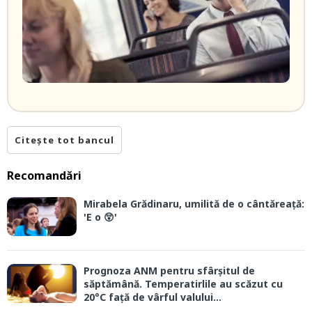
Citește tot bancul
Recomandări
Mirabela Grădinaru, umilită de o cântăreață:
'E o 😲'
Prognoza ANM pentru sfârșitul de
săptămână. Temperatirlile au scăzut cu
20°C față de vârful valului...