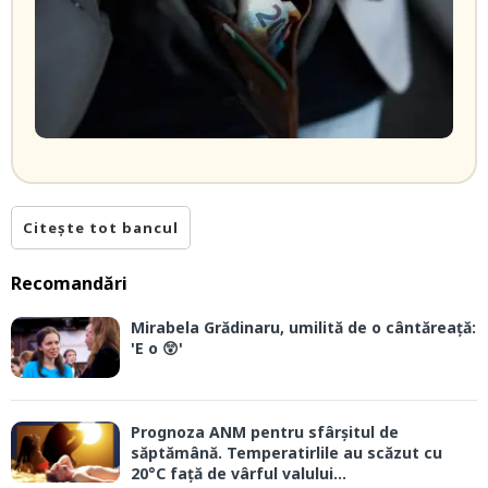
Citește tot bancul
Recomandări
Mirabela Grădinaru, umilită de o cântăreață:
'E o 😲'
Prognoza ANM pentru sfârșitul de
săptămână. Temperatirlile au scăzut cu
20°C față de vârful valului...