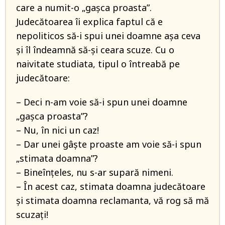
care a numit-o „gașca proasta”.
Judecătoarea îi explica faptul că e
nepoliticos să-i spui unei doamne așa ceva
și îl îndeamnă să-și ceara scuze. Cu o
naivitate studiata, tipul o întreabă pe
judecătoare:
– Deci n-am voie să-i spun unei doamne
„gașca proasta”?
– Nu, în nici un caz!
– Dar unei gâște proaste am voie să-i spun
„stimata doamna”?
– Bineînțeles, nu s-ar supară nimeni.
– În acest caz, stimata doamna judecătoare
și stimata doamna reclamanta, vă rog să mă
scuzați!