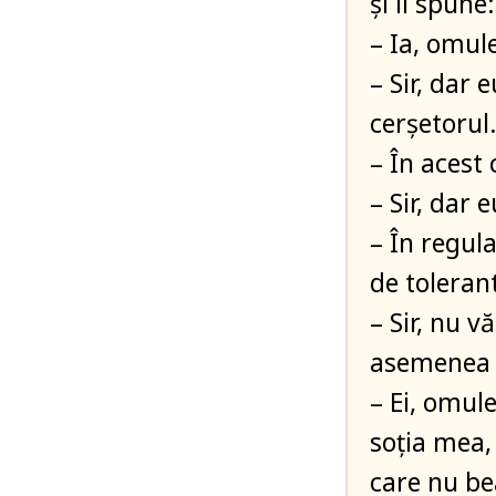
și îi spune:
– Ia, omul
– Sir, dar 
cerșetorul
– În acest 
– Sir, dar
– În regula
de toleran
– Sir, nu v
asemenea 
– Ei, omule
soția mea,
care nu be