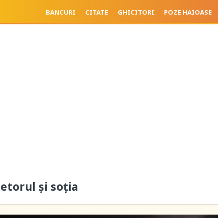
BANCURI
CITATE
GHICITORI
POZE HAIOASE
etorul și soția