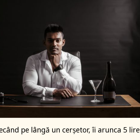
ecând pe lângă un cerșetor, îi arunca 5 lire