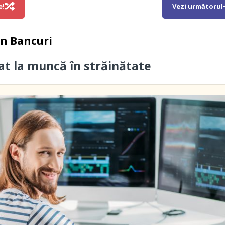
e!
Vezi următorul
in
Bancuri
cat la muncă în străinătate