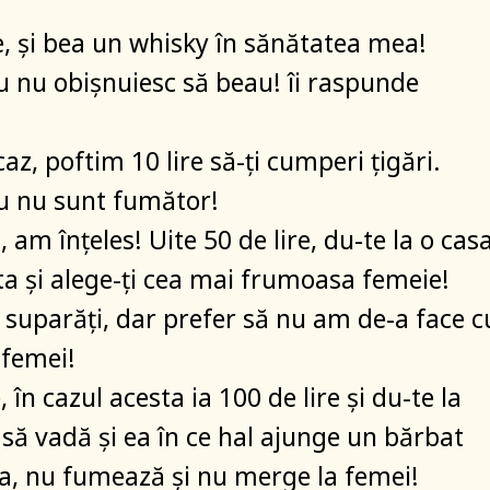
e, și bea un whisky în sănătatea mea!
eu nu obișnuiesc să beau! îi raspunde
.
caz, poftim 10 lire să-ți cumperi țigări.
 eu nu sunt fumător!
, am înțeles! Uite 50 de lire, du-te la o cas
ta și alege-ți cea mai frumoasa femeie!
ă suparăți, dar prefer să nu am de-a face c
femei!
, în cazul acesta ia 100 de lire și du-te la
 să vadă și ea în ce hal ajunge un bărbat
a, nu fumează și nu merge la femei!