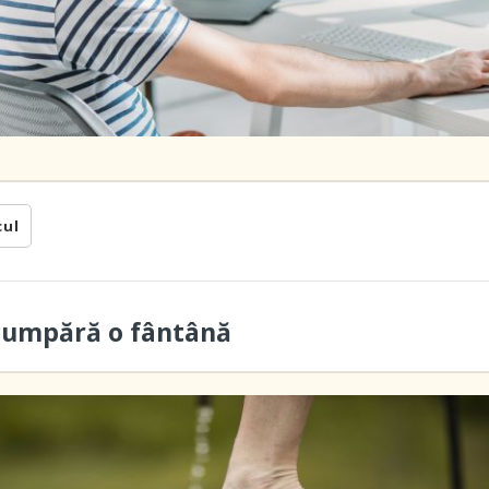
cul
cumpără o fântână