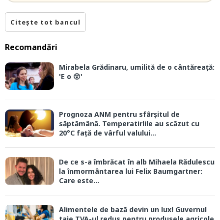
Citește tot bancul
Recomandări
Mirabela Grădinaru, umilită de o cântăreață:
'E o 😲'
Prognoza ANM pentru sfârșitul de
săptămână. Temperatirlile au scăzut cu
20°C față de vârful valului...
De ce s-a îmbrăcat în alb Mihaela Rădulescu
la înmormântarea lui Felix Baumgartner:
Care este...
Alimentele de bază devin un lux! Guvernul
taie TVA-ul redus pentru produsele agricole