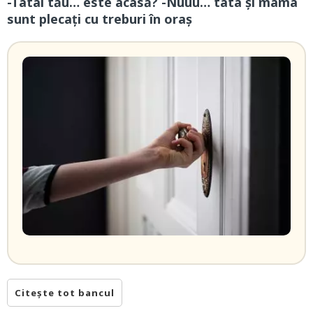
-Tatal tău… este acasă? -Nuuu… tata și mama
sunt plecați cu treburi în oraș
Citește tot bancul