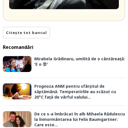
Citește tot bancul
Recomandări
Mirabela Grădinaru, umilită de o cântăreață:
'E o 😲'
Prognoza ANM pentru sfârșitul de
săptămână. Temperatirlile au scăzut cu
20°C față de vârful valului...
De ce s-a îmbrăcat în alb Mihaela Rădulescu
la înmormântarea lui Felix Baumgartner:
Care este...