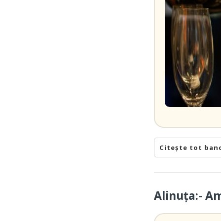
Citește tot ban
Alinuța:- A