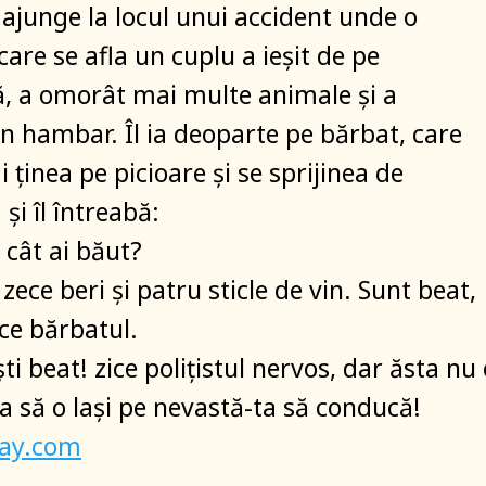
t ajunge la locul unui accident unde o
are se afla un cuplu a ieşit de pe
, a omorât mai multe animale şi a
 hambar. Îl ia deoparte pe bărbat, care
 ţinea pe picioare şi se sprijinea de
şi îl întreabă:
, cât ai băut?
ece beri şi patru sticle de vin. Sunt beat,
ce bărbatul.
şti beat! zice poliţistul nervos, dar ăsta nu 
a să o laşi pe nevastă-ta să conducă!
bay.com