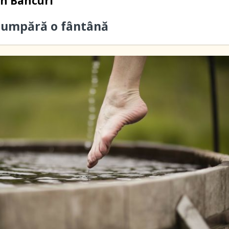
in
Bancuri
cumpără o fântână