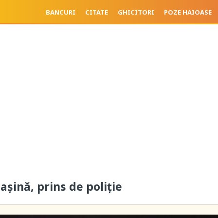
BANCURI
CITATE
GHICITORI
POZE HAIOASE
șină, prins de poliție