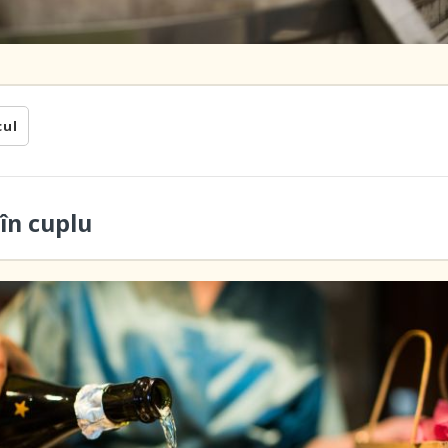
cul
în cuplu