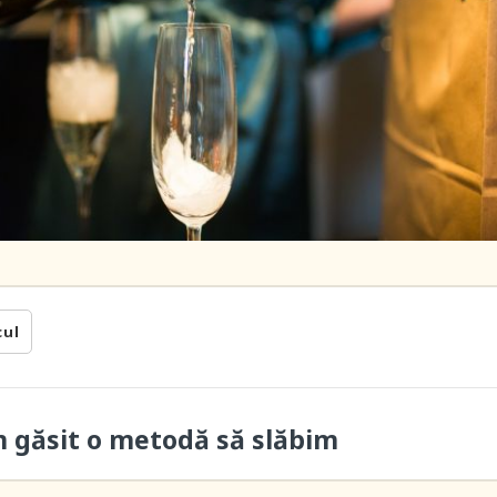
cul
m găsit o metodă să slăbim