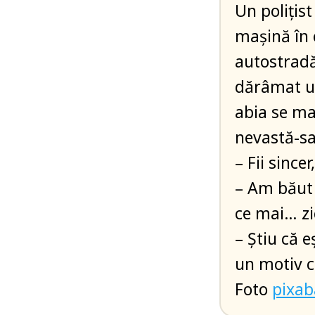
Un poliţis
maşină în c
autostradă
dărâmat un
abia se mai
nevastă-sa 
– Fii sincer
– Am băut z
ce mai… zi
– Ştiu că e
un motiv c
Foto
pixa