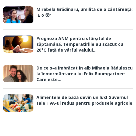
Mirabela Grădinaru, umilită de o cântăreață:
'E o 😲'
Prognoza ANM pentru sfârșitul de
săptămână. Temperatirlile au scăzut cu
20°C față de vârful valului...
De ce s-a îmbrăcat în alb Mihaela Rădulescu
la înmormântarea lui Felix Baumgartner:
Care este...
Alimentele de bază devin un lux! Guvernul
taie TVA-ul redus pentru produsele agricole