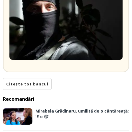
Citește tot bancul
Recomandări
Mirabela Grădinaru, umilită de o cântăreață:
'E o 😲'