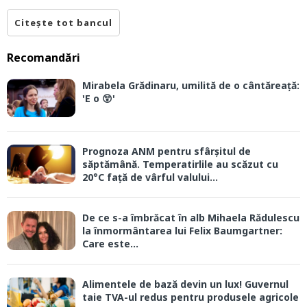
Citește tot bancul
Recomandări
Mirabela Grădinaru, umilită de o cântăreață:
'E o 😲'
Prognoza ANM pentru sfârșitul de
săptămână. Temperatirlile au scăzut cu
20°C față de vârful valului...
De ce s-a îmbrăcat în alb Mihaela Rădulescu
la înmormântarea lui Felix Baumgartner:
Care este...
Alimentele de bază devin un lux! Guvernul
taie TVA-ul redus pentru produsele agricole