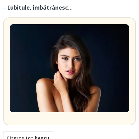
– Iubitule, îmbătrânesc…
Citește tot bancul