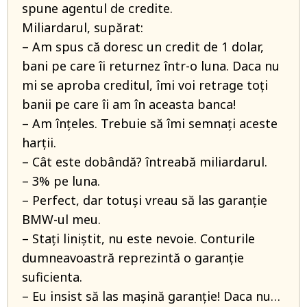
spune agentul de credite.
Miliardarul, supărat:
– Am spus că doresc un credit de 1 dolar,
bani pe care îi returnez într-o luna. Daca nu
mi se aproba creditul, îmi voi retrage toți
banii pe care îi am în aceasta banca!
– Am înțeles. Trebuie să îmi semnați aceste
harții.
– Cât este dobândă? întreabă miliardarul.
– 3% pe luna.
– Perfect, dar totuși vreau să las garanție
BMW-ul meu.
– Stați liniștit, nu este nevoie. Conturile
dumneavoastră reprezintă o garanție
suficienta.
– Eu insist să las mașină garanție! Daca nu…