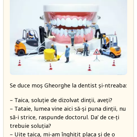
Se duce moș Gheorghe la dentist și-ntreaba:
– Taica, soluție de dizolvat dinții, aveți?
– Tataie, lumea vine aici să-și puna dinții, nu
să-i strice, raspunde doctorul. Da’ de ce-ți
trebuie soluția?
– Uite taica, mi-am înghițit placa și de o