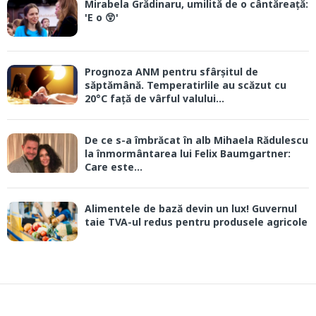
Mirabela Grădinaru, umilită de o cântăreață:
'E o 😲'
Prognoza ANM pentru sfârșitul de
săptămână. Temperatirlile au scăzut cu
20°C față de vârful valului...
De ce s-a îmbrăcat în alb Mihaela Rădulescu
la înmormântarea lui Felix Baumgartner:
Care este...
Alimentele de bază devin un lux! Guvernul
taie TVA-ul redus pentru produsele agricole