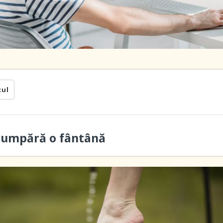
cul
cumpără o fântână