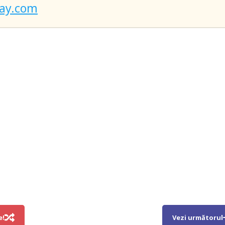
ay.com
e!
Vezi următorul