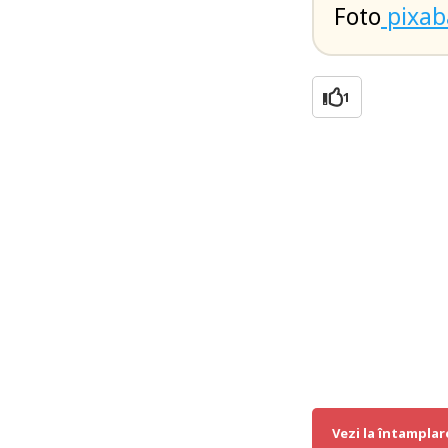
Foto
pixab
1
Vezi la întamplar