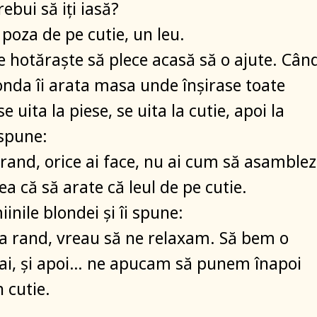
rebui să iți iasă?
 poza de pe cutie, un leu.
e hotăraște să plece acasă să o ajute. Cân
onda îi arata masa unde înșirase toate
se uita la piese, se uita la cutie, apoi la
 spune:
 rand, orice ai face, nu ai cum să asamblez
ea că să arate că leul de pe cutie.
miinile blondei și îi spune:
lea rand, vreau să ne relaxam. Să bem o
ai, și apoi… ne apucam să punem înapoi
n cutie.