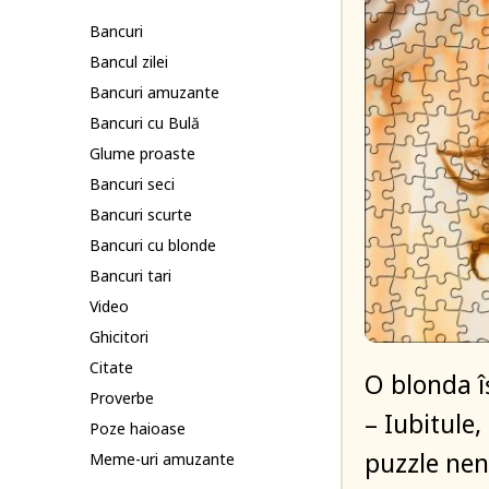
Bancuri
Bancul zilei
Bancuri amuzante
Bancuri cu Bulă
Glume proaste
Bancuri seci
Bancuri scurte
Bancuri cu blonde
Bancuri tari
Video
Ghicitori
Citate
O blonda î
Proverbe
– Iubitule
Poze haioase
puzzle nen
Meme-uri amuzante