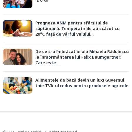
'E o 😲'
Prognoza ANM pentru sfârșitul de
săptămână. Temperatirlile au scăzut cu
20°C față de vârful valului...
De ce s-a îmbrăcat în alb Mihaela Rădulescu
la înmormântarea lui Felix Baumgartner:
Care este...
Alimentele de bază devin un lux! Guvernul
taie TVA-ul redus pentru produsele agricole
© 2025 Razi cu lacrimi - All rights reserved