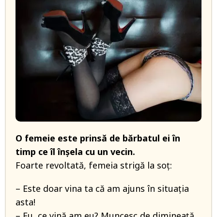
O femeie este prinsă de bărbatul ei în
timp ce îl înșela cu un vecin.
Foarte revoltată, femeia strigă la soț:
– Este doar vina ta că am ajuns în situația
asta!
– Eu, ce vină am eu? Muncesc de dimineață