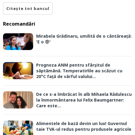
Citește tot bancul
Recomandări
Mirabela Grădinaru, umilită de o cântăreață:
'E o 😲'
Prognoza ANM pentru sfârșitul de
săptămână. Temperatirlile au scăzut cu
20°C față de vârful valului...
De ce s-a îmbrăcat în alb Mihaela Rădulescu
la înmormântarea lui Felix Baumgartner:
Care este...
Alimentele de bază devin un lux! Guvernul
taie TVA-ul redus pentru produsele agricole