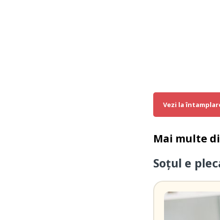
Vezi la întamplar
Mai multe d
Soțul e ple