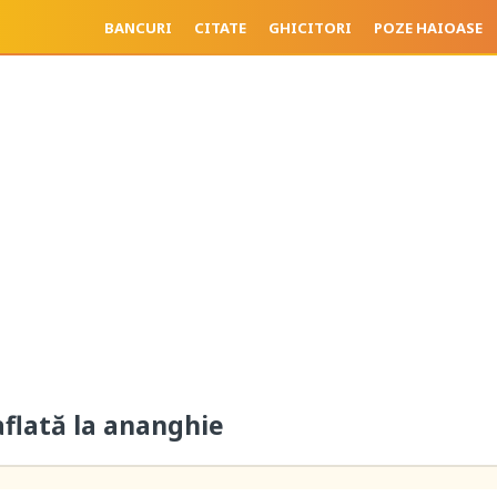
BANCURI
CITATE
GHICITORI
POZE HAIOASE
aflată la ananghie