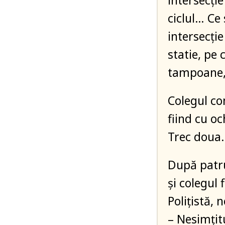
intersecți
ciclul… Ce 
intersecție
statie, pe 
tampoane, 
Colegul co
fiind cu o
Trec doua
După patru 
și colegul
Polițistă, 
– Nesimțitu