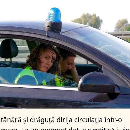
 tânără și drăguță dirija circulația într-o