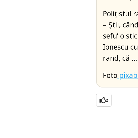
Polițistul 
– Știi, când
sefu’ o st
Ionescu cu
rand, că … 
Foto
pixab
2