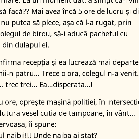
e mare. La un moment dat, a simțit că-i vi
să facă?? Mai avea încă 5 ore de lucru și d
 nu putea să plece, așa că l-a rugat, prin
colegul de birou, să-i aducă pachetul cu
din dulapul ei.
nfirma recepția și ea lucrează mai departe
chii-n patru… Trece o ora, colegul n-a veni
… trec trei… Ea…disperata…!
ore, oprește mașină politiei, în intersecți
 flutura vesel cutia de tampoane, în vânt…
nervoasa, îi spune:
l naibii!!! Unde naiba ai stat?