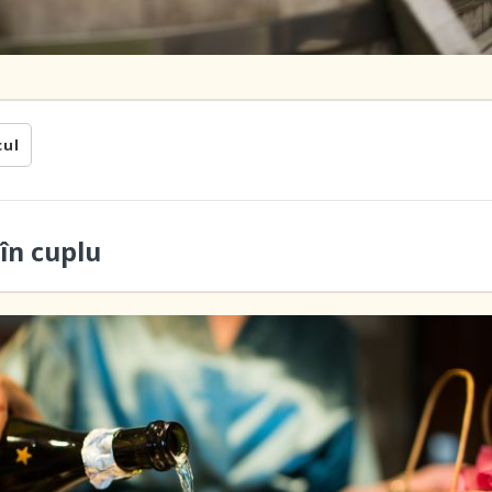
cul
în cuplu