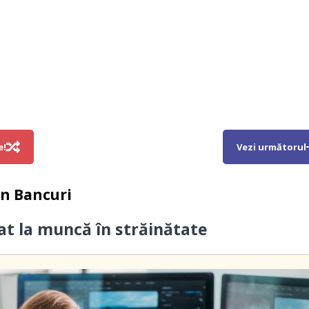
e!
Vezi următorul
in
Bancuri
cat la muncă în străinătate