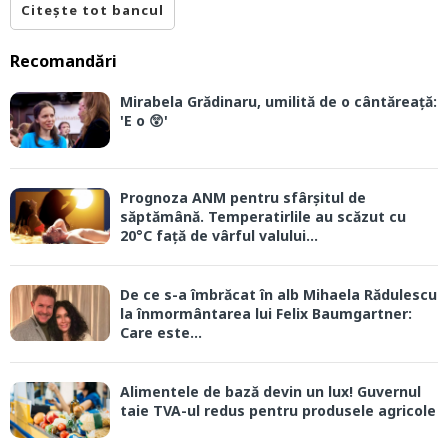
Citește tot bancul
Recomandări
Mirabela Grădinaru, umilită de o cântăreață:
'E o 😲'
Prognoza ANM pentru sfârșitul de
săptămână. Temperatirlile au scăzut cu
20°C față de vârful valului...
De ce s-a îmbrăcat în alb Mihaela Rădulescu
la înmormântarea lui Felix Baumgartner:
Care este...
Alimentele de bază devin un lux! Guvernul
taie TVA-ul redus pentru produsele agricole