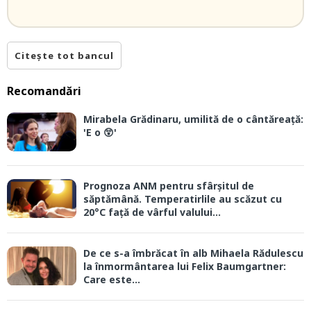
Citește tot bancul
Recomandări
Mirabela Grădinaru, umilită de o cântăreață:
'E o 😲'
Prognoza ANM pentru sfârșitul de
săptămână. Temperatirlile au scăzut cu
20°C față de vârful valului...
De ce s-a îmbrăcat în alb Mihaela Rădulescu
la înmormântarea lui Felix Baumgartner:
Care este...