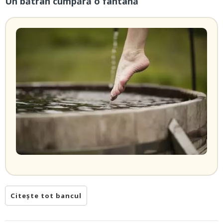
Un bătrân cumpără o fântână
Citește tot bancul