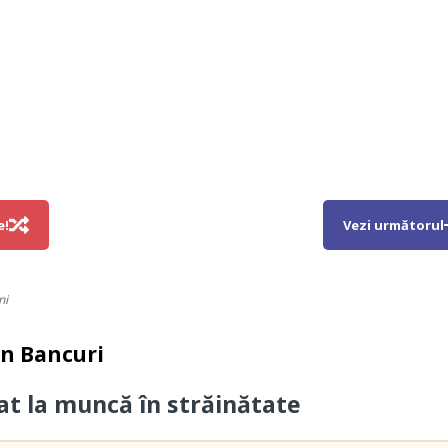
e!
Vezi următorul
ni
in
Bancuri
cat la muncă în străinătate