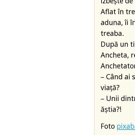
izbește de
Aflat în tr
aduna, îi 
treaba.
După un tim
Ancheta, re
Anchetator
– Când ai s
viață?
– Unii dint
ăștia?!
Foto
pixa