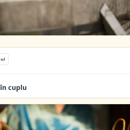
cul
în cuplu