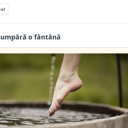
cul
cumpără o fântână