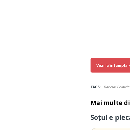
Vezi la întamplar
TAGS:
Bancuri Politicie
Mai multe d
Soțul e ple