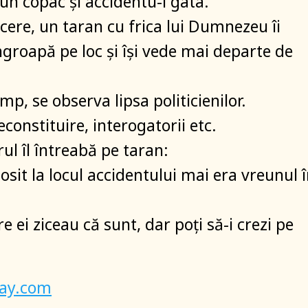
 un copac și accidentu-i gata.
ecere, un taran cu frica lui Dumnezeu îi
îngroapă pe loc și își vede mai departe de
p, se observa lipsa politicienilor.
constituire, interogatorii etc.
ul îl întreabă pe taran:
osit la locul accidentului mai era vreunul 
re ei ziceau că sunt, dar poți să-i crezi pe
bay.com