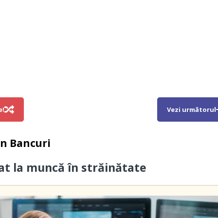
e!
Vezi următorul
in
Bancuri
cat la muncă în străinătate