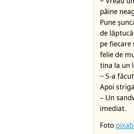
− Vreau un
pâine neag
Pune șuncă
de lăptucă
pe fiecare s
felie de m
tina la un 
− S-a făcut
Apoi strig
– Un sandw
imediat.
Foto
pixa