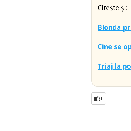
Citește și:
Blonda pr
Cine se o
Triaj la p
1