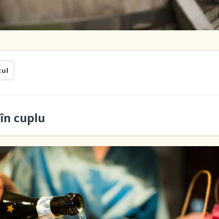
cul
în cuplu