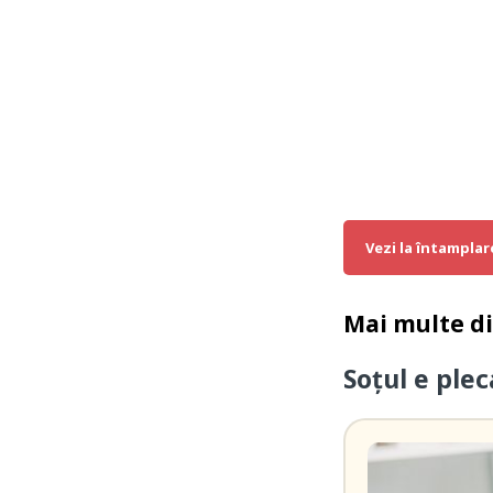
Vezi la întamplar
Mai multe d
Soțul e ple