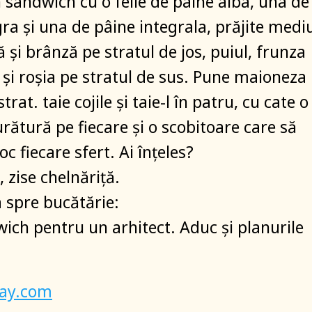
 sandwich cu o felie de pâine alba, una de
ra şi una de pâine integrala, prăjite medi
 şi brânză pe stratul de jos, puiul, frunza
 și roșia pe stratul de sus. Pune maioneza
trat. taie cojile şi taie-l în patru, cu cate o
urătură pe fiecare și o scobitoare care să
loc fiecare sfert. Ai înțeles?
, zise chelnăriță.
a spre bucătărie:
ich pentru un arhitect. Aduc şi planurile
bay.com