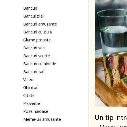
Bancuri
Bancul zilei
Bancuri amuzante
Bancuri cu Bulă
Glume proaste
Bancuri seci
Bancuri scurte
Bancuri cu blonde
Bancuri tari
Video
Ghicitori
Citate
Proverbe
Poze haioase
Un tip intr
Meme-uri amuzante