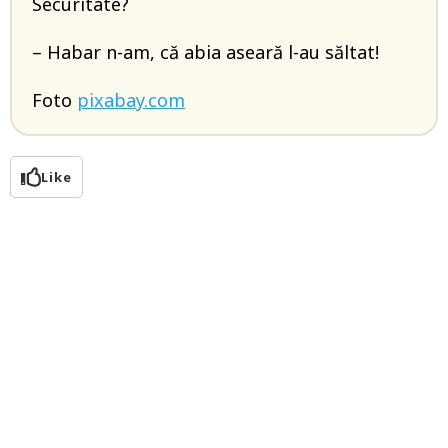
Securitate?
– Habar n-am, că abia aseară l-au săltat!
Foto
pixabay.com
Like