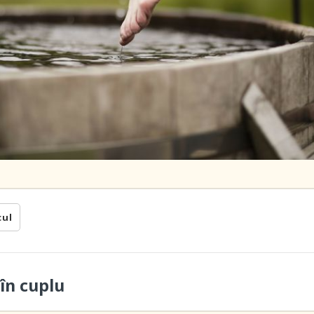
cul
în cuplu