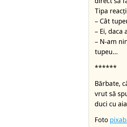
direct să f
Tipa reacț
– Cât tupe
– Ei, daca
– N-am nim
tupeu…
******
Bărbate, c
vrut să spu
duci cu ai
Foto
pixa