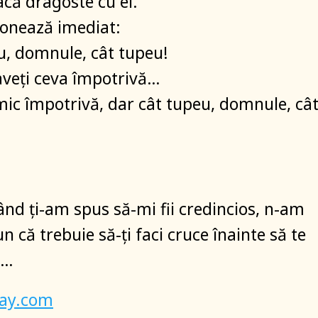
acă dragoste cu el.
ionează imediat:
u, domnule, cât tupeu!
 aveți ceva împotrivă…
ic împotrivă, dar cât tupeu, domnule, câ
ând ți-am spus să-mi fii credincios, n-am
n că trebuie să-ți faci cruce înainte să te
a…
bay.com