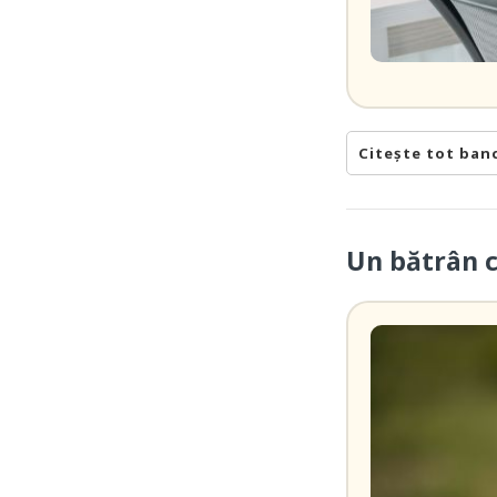
Citește tot ban
Un bătrân 