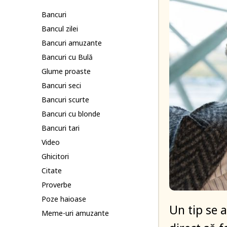
Bancuri
Bancul zilei
Bancuri amuzante
Bancuri cu Bulă
Glume proaste
Bancuri seci
Bancuri scurte
Bancuri cu blonde
Bancuri tari
Video
Ghicitori
Citate
Proverbe
Poze haioase
Un tip se a
Meme-uri amuzante