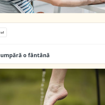
cul
cumpără o fântână