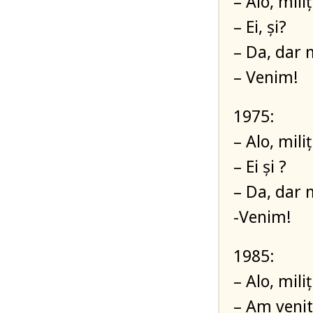
– Alo, mil
– Ei, și?
– Da, dar 
– Venim!
1975:
– Alo, mil
– Ei și ?
– Da, dar 
-Venim!
1985:
– Alo, mil
– Am venit