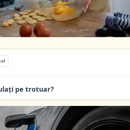
cul
ulați pe trotuar?