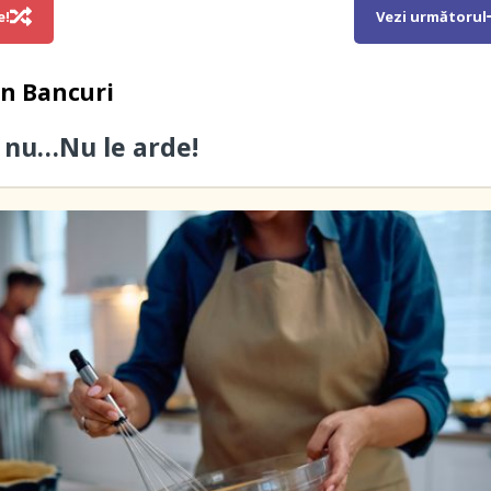
e!
Vezi următorul
in
Bancuri
, nu…Nu le arde!