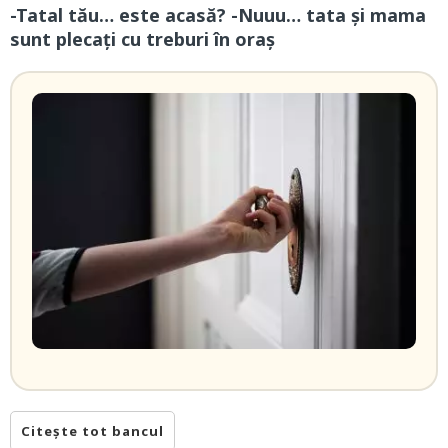
-Tatal tău… este acasă? -Nuuu… tata și mama
sunt plecați cu treburi în oraș
Citește tot bancul