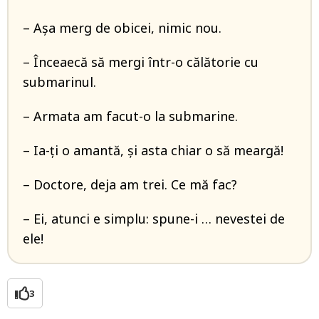
– Așa merg de obicei, nimic nou.
– Înceaecă să mergi într-o călătorie cu
submarinul.
– Armata am facut-o la submarine.
– Ia-ți o amantă, și asta chiar o să meargă!
– Doctore, deja am trei. Ce mă fac?
– Ei, atunci e simplu: spune-i … nevestei de
ele!
3