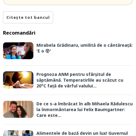
Citește tot bancul
Recomandări
Mirabela Grădinaru, umilită de o cântăreață:
'E o 😲'
Prognoza ANM pentru sfârșitul de
săptămână. Temperatirlile au scăzut cu
20°C față de vârful valului...
De ce s-a îmbrăcat în alb Mihaela Rădulescu
la înmormântarea lui Felix Baumgartner:
Care este...
Alimentele de bază devin un lux! Guvernul