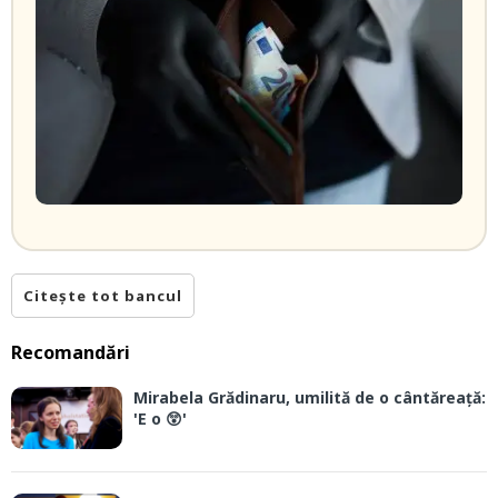
Citește tot bancul
Recomandări
Mirabela Grădinaru, umilită de o cântăreață:
'E o 😲'