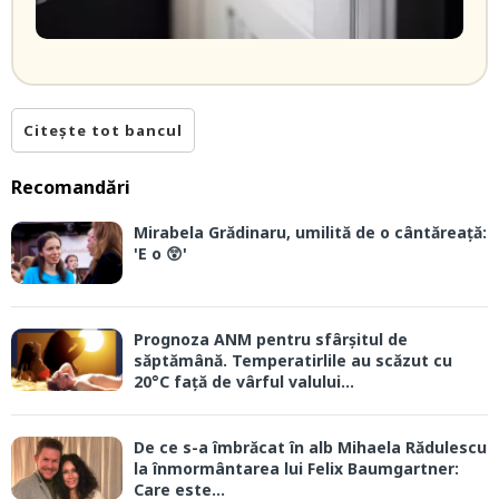
Citește tot bancul
Recomandări
Mirabela Grădinaru, umilită de o cântăreață:
'E o 😲'
Prognoza ANM pentru sfârșitul de
săptămână. Temperatirlile au scăzut cu
20°C față de vârful valului...
De ce s-a îmbrăcat în alb Mihaela Rădulescu
la înmormântarea lui Felix Baumgartner:
Care este...