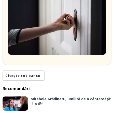
Citește tot bancul
Recomandări
Mirabela Grădinaru, umilită de o cântăreață:
'E o 😲'