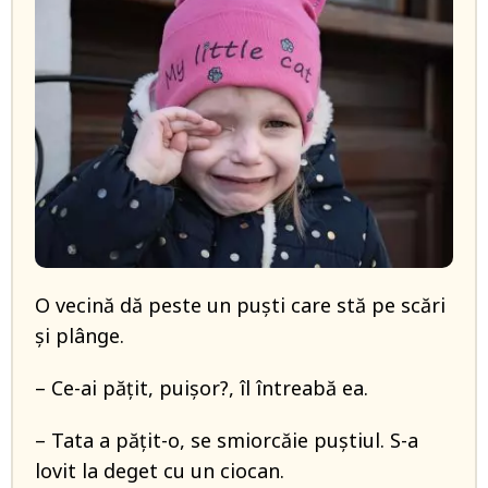
O vecină dă peste un puști care stă pe scări
și plânge.
– Ce-ai pățit, puișor?, îl întreabă ea.
– Tata a pățit-o, se smiorcăie puștiul. S-a
lovit la deget cu un ciocan.