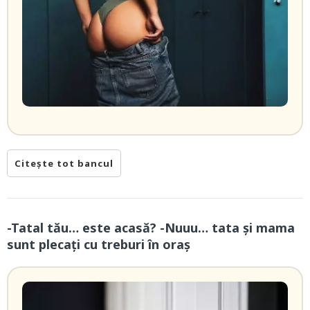
Citește tot bancul
-Tatal tău… este acasă? -Nuuu… tata și mama
sunt plecați cu treburi în oraș