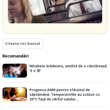
Citește tot bancul
Recomandări
Mirabela Grădinaru, umilită de o cântăreață:
'E o 😲'
Prognoza ANM pentru sfârșitul de
săptămână. Temperatirlile au scăzut cu
20°C față de vârful valului...