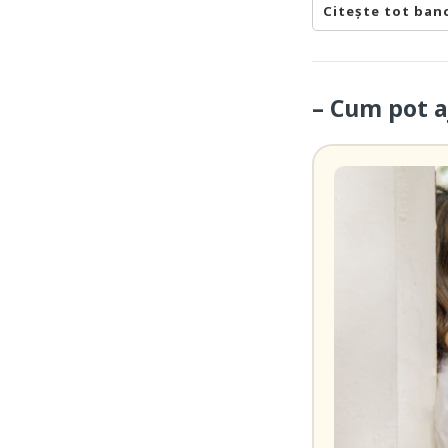
Citește tot ban
– Cum pot a