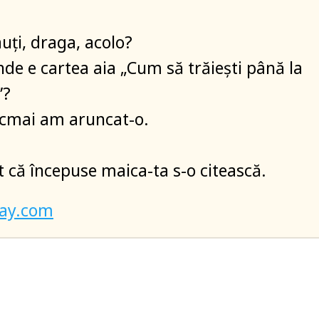
uți, draga, acolo?
unde e cartea aia „Cum să trăiești până la
”?
ocmai am aruncat-o.
 că începuse maica-ta s-o citească.
bay.com