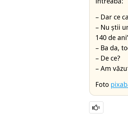
întreabă:
– Dar ce ca
– Nu știi 
140 de ani
– Ba da, t
– De ce?
– Am văzut
Foto
pixa
1