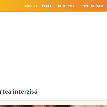
BANCURI
CITATE
GHICITORI
POZE HAIOASE
rtea interzisă