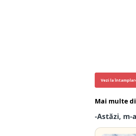
Vezi la întamplar
Mai multe d
-Astăzi, m-