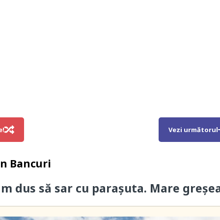
e!
Vezi următorul
in
Bancuri
am dus să sar cu parașuta. Mare greșea