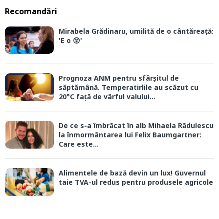
Recomandări
Mirabela Grădinaru, umilită de o cântăreață:
'E o 😲'
Prognoza ANM pentru sfârșitul de
săptămână. Temperatirlile au scăzut cu
20°C față de vârful valului...
De ce s-a îmbrăcat în alb Mihaela Rădulescu
la înmormântarea lui Felix Baumgartner:
Care este...
Alimentele de bază devin un lux! Guvernul
taie TVA-ul redus pentru produsele agricole