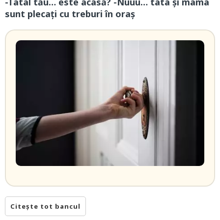
-Tatal tău… este acasă? -Nuuu… tata și mama
sunt plecați cu treburi în oraș
Citește tot bancul