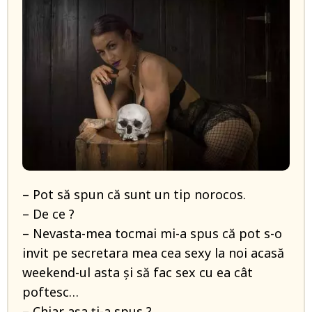
– Pot să spun că sunt un tip norocos.
– De ce ?
– Nevasta-mea tocmai mi-a spus că pot s-o
invit pe secretara mea cea sexy la noi acasă
weekend-ul asta și să fac sex cu ea cât
poftesc…
– Chiar așa ți-a spus ?