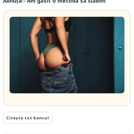
Alinuța:- Am găsit o metodă să slăbim
Citește tot bancul