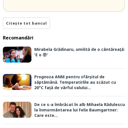
Citește tot bancul
Recomandări
Mirabela Grădinaru, umilită de o cântăreață:
'E o 😲'
Prognoza ANM pentru sfârșitul de
săptămână. Temperatirlile au scăzut cu
20°C față de vârful valului...
De ce s-a îmbrăcat în alb Mihaela Rădulescu
la înmormântarea lui Felix Baumgartner:
Care este...