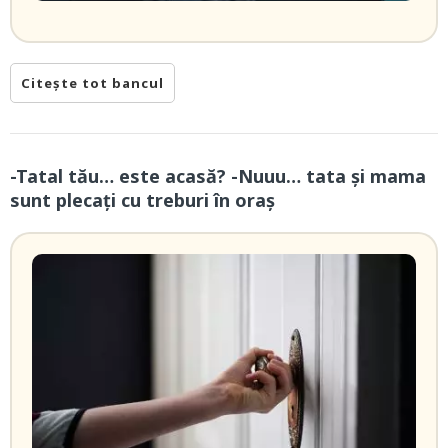
Citește tot bancul
-Tatal tău… este acasă? -Nuuu… tata și mama
sunt plecați cu treburi în oraș