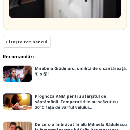
Citește tot bancul
Recomandări
Mirabela Grădinaru, umilită de o cântăreață:
'E o 😲'
Prognoza ANM pentru sfârșitul de
săptămână. Temperatirlile au scăzut cu
20°C față de vârful valului...
De ce s-a îmbrăcat în alb Mihaela Rădulescu
la înmormântarea lui Felix Baumgartner: