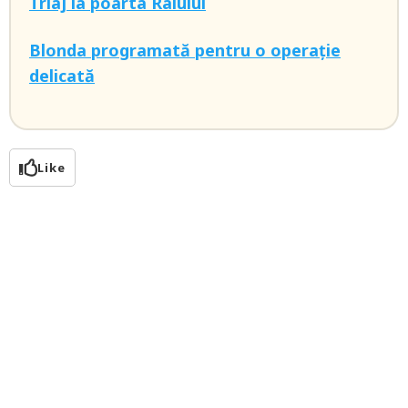
Triaj la poarta Raiului
Blonda programată pentru o operație
delicată
Like