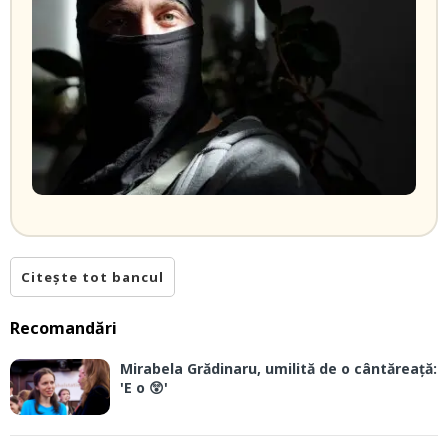
Citește tot bancul
Recomandări
Mirabela Grădinaru, umilită de o cântăreață:
'E o 😲'