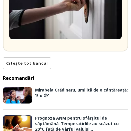
Citește tot bancul
Recomandări
Mirabela Grădinaru, umilită de o cântăreață:
'E o 😲'
Prognoza ANM pentru sfârșitul de
săptămână. Temperatirlile au scăzut cu
20°C față de vârful valului...