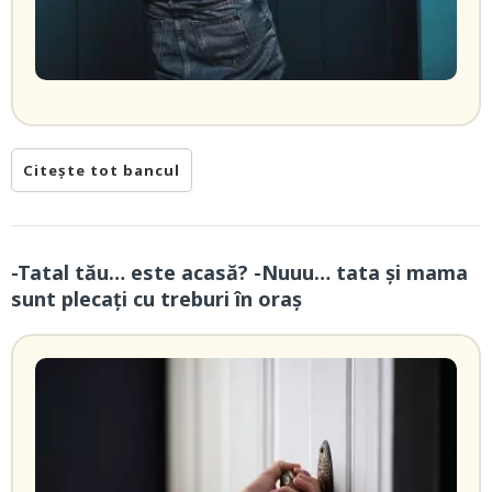
Citește tot bancul
-Tatal tău… este acasă? -Nuuu… tata și mama
sunt plecați cu treburi în oraș