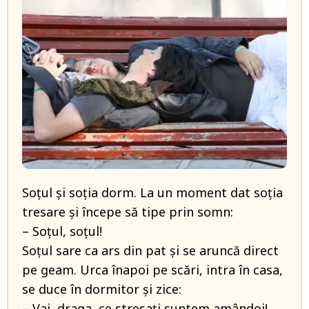
Soțul și soția dorm. La un moment dat soția
tresare și începe să tipe prin somn:
– Soțul, soțul!
Soțul sare ca ars din pat și se aruncă direct
pe geam. Urca înapoi pe scări, intra în casa,
se duce în dormitor și zice:
– Vai, draga, ce stresați suntem amândoi!