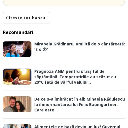
Citește tot bancul
Recomandări
Mirabela Grădinaru, umilită de o cântăreață:
'E o 😲'
Prognoza ANM pentru sfârșitul de
săptămână. Temperatirlile au scăzut cu
20°C față de vârful valului...
De ce s-a îmbrăcat în alb Mihaela Rădulescu
la înmormântarea lui Felix Baumgartner:
Care este...
Alimentele de bază devin un lux! Guvernul