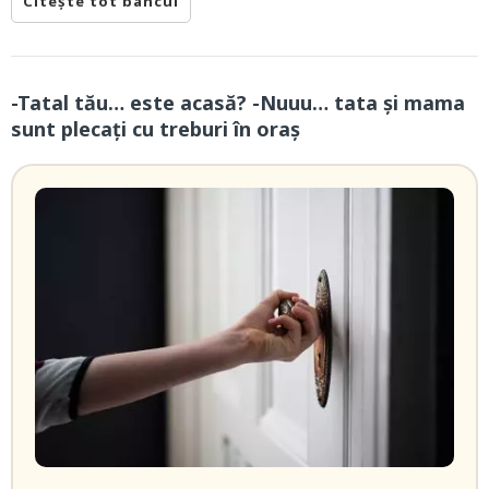
Citește tot bancul
-Tatal tău… este acasă? -Nuuu… tata și mama
sunt plecați cu treburi în oraș