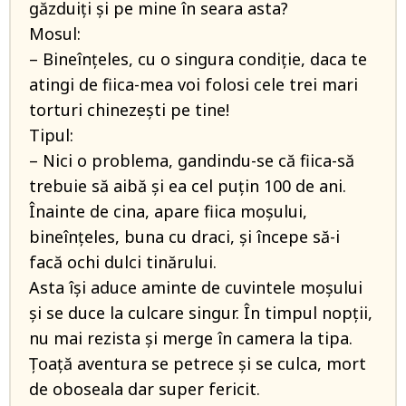
găzduiți și pe mine în seara asta?
Mosul:
– Bineînțeles, cu o singura condiție, daca te
atingi de fiica-mea voi folosi cele trei mari
torturi chinezești pe tine!
Tipul:
– Nici o problema, gandindu-se că fiica-să
trebuie să aibă și ea cel puțin 100 de ani.
Înainte de cina, apare fiica moșului,
bineînțeles, buna cu draci, și începe să-i
facă ochi dulci tinărului.
Asta își aduce aminte de cuvintele moșului
și se duce la culcare singur. În timpul nopții,
nu mai rezista și merge în camera la tipa.
Țoață aventura se petrece și se culca, mort
de oboseala dar super fericit.