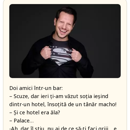
Doi amici într-un bar:
– Scuze, dar ieri ţi-am văzut soţia ieşind
dintr-un hotel, însoţită de un tânăr macho!
– Şi ce hotel era ăla?
– Palace…
-Ah, dar îl ştiu, nu ai de ce să-ţi faci griji… e