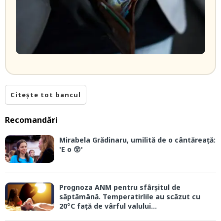
Citește tot bancul
Recomandări
Mirabela Grădinaru, umilită de o cântăreață:
'E o 😲'
Prognoza ANM pentru sfârșitul de
săptămână. Temperatirlile au scăzut cu
20°C față de vârful valului...