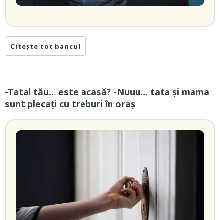
Citește tot bancul
-Tatal tău… este acasă? -Nuuu… tata și mama
sunt plecați cu treburi în oraș