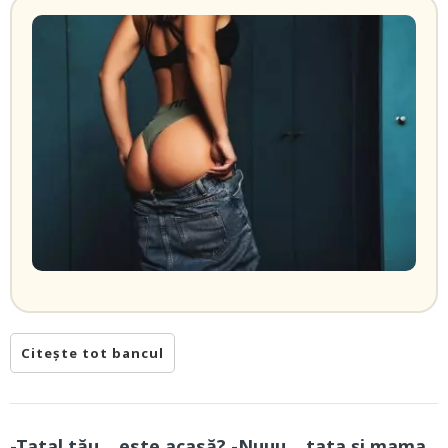
Citește tot bancul
-Tatal tău… este acasă? -Nuuu… tata și mama