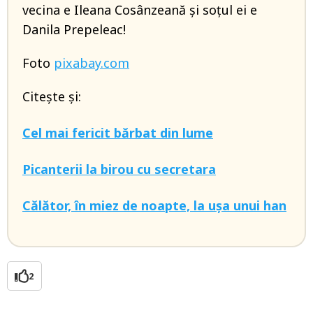
vecina e Ileana Cosânzeană și soțul ei e
Danila Prepeleac!
Foto
pixabay.com
Citește și:
Cel mai fericit bărbat din lume
Picanterii la birou cu secretara
Călător, în miez de noapte, la ușa unui han
2