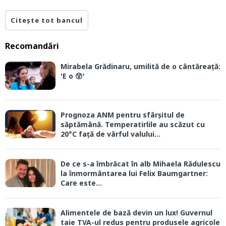
Citește tot bancul
Recomandări
Mirabela Grădinaru, umilită de o cântăreață:
'E o 😲'
Prognoza ANM pentru sfârșitul de
săptămână. Temperatirlile au scăzut cu
20°C față de vârful valului...
De ce s-a îmbrăcat în alb Mihaela Rădulescu
la înmormântarea lui Felix Baumgartner:
Care este...
Alimentele de bază devin un lux! Guvernul
taie TVA-ul redus pentru produsele agricole