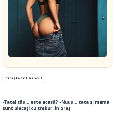
Citește tot bancul
-Tatal tău… este acasă? -Nuuu… tata și mama
sunt plecați cu treburi în oraș