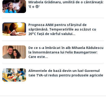
Mirabela Grădinaru, umilită de o cântăreață:
'E o 😲'
Prognoza ANM pentru sfârșitul de
săptămână. Temperatirlile au scăzut cu
20°C față de vârful valului...
De ce s-a îmbrăcat în alb Mihaela Rădulescu
la înmormântarea lui Felix Baumgartner:
Care este...
Alimentele de bază devin un lux! Guvernul
taie TVA-ul redus pentru produsele agricole