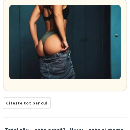
Citește tot bancul
-Tatal tău… este acasă? -Nuuu… tata și mama