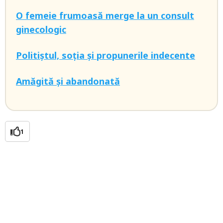
O femeie frumoasă merge la un consult
ginecologic
Politiștul, soția și propunerile indecente
Amăgită și abandonată
1