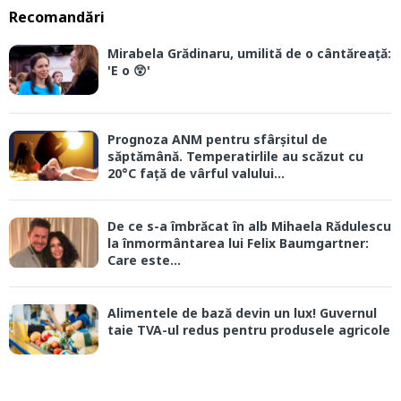
Recomandări
Mirabela Grădinaru, umilită de o cântăreață:
'E o 😲'
Prognoza ANM pentru sfârșitul de
săptămână. Temperatirlile au scăzut cu
20°C față de vârful valului...
De ce s-a îmbrăcat în alb Mihaela Rădulescu
la înmormântarea lui Felix Baumgartner:
Care este...
Alimentele de bază devin un lux! Guvernul
taie TVA-ul redus pentru produsele agricole