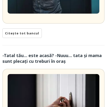
Citește tot bancul
-Tatal tău… este acasă? -Nuuu… tata și mama
sunt plecați cu treburi în oraș