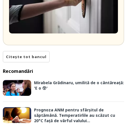
Citește tot bancul
Recomandări
Mirabela Grădinaru, umilită de o cântăreață:
'E o 😲'
Prognoza ANM pentru sfârșitul de
săptămână. Temperatirlile au scăzut cu
20°C față de vârful valului...