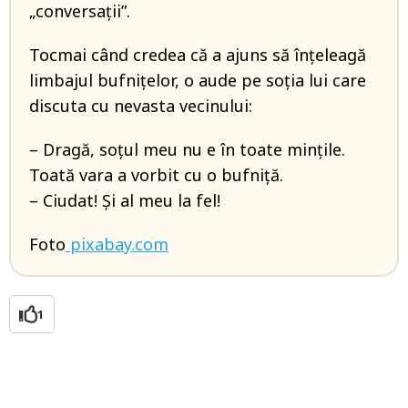
„conversaţii”.
Tocmai când credea că a ajuns să înţeleagă
limbajul bufniţelor, o aude pe soția lui care
discuta cu nevasta vecinului:
– Dragă, soţul meu nu e în toate minţile.
Toată vara a vorbit cu o bufniţă.
– Ciudat! Şi al meu la fel!
Foto
pixabay.com
1