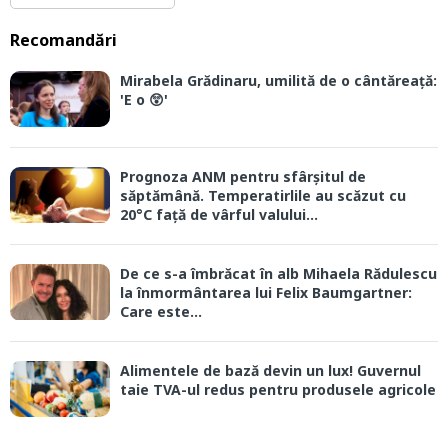
Recomandări
Mirabela Grădinaru, umilită de o cântăreață:
'E o 😲'
Prognoza ANM pentru sfârșitul de
săptămână. Temperatirlile au scăzut cu
20°C față de vârful valului...
De ce s-a îmbrăcat în alb Mihaela Rădulescu
la înmormântarea lui Felix Baumgartner:
Care este...
Alimentele de bază devin un lux! Guvernul
taie TVA-ul redus pentru produsele agricole