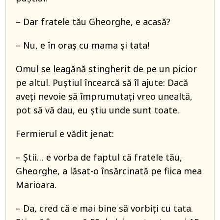
– Dar fratele tău Gheorghe, e acasă?
– Nu, e în oraş cu mama şi tata!
Omul se leagănă stingherit de pe un picior
pe altul. Puştiul încearcă să îl ajute: Dacă
aveţi nevoie să împrumutaţi vreo unealtă,
pot să vă dau, eu ştiu unde sunt toate.
Fermierul e vădit jenat:
– Ştii… e vorba de faptul că fratele tău,
Gheorghe, a lăsat-o însărcinată pe fiica mea
Marioara.
– Da, cred că e mai bine să vorbiţi cu tata.