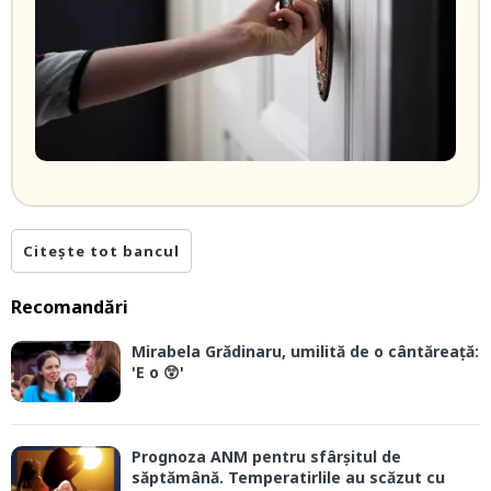
Citește tot bancul
Recomandări
Mirabela Grădinaru, umilită de o cântăreață:
'E o 😲'
Prognoza ANM pentru sfârșitul de
săptămână. Temperatirlile au scăzut cu