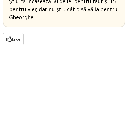
Ştiu că încasează 50 de lei pentru taur şi 15
pentru vier, dar nu ştiu cât o să vă ia pentru
Gheorghe!
Like