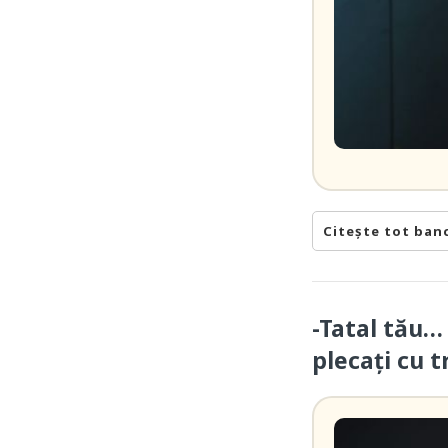
Citește tot ban
-Tatal tău…
plecați cu t