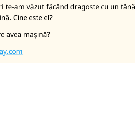
eri te-am văzut făcând dragoste cu un tân
nă. Cine este el?
re avea mașină?
bay.com