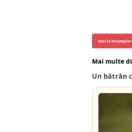
Vezi la întamplar
Mai multe d
Un bătrân 