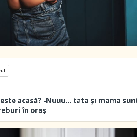
cul
 este acasă? -Nuuu… tata și mama sun
reburi în oraș