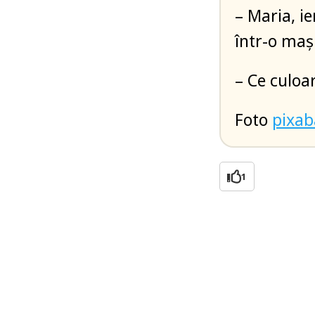
– Maria, i
într-o mași
– Ce culoa
Foto
pixa
1