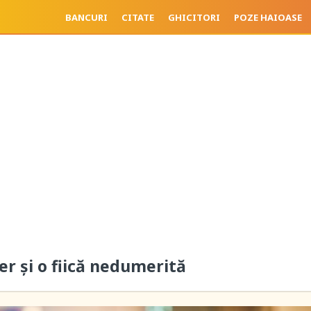
BANCURI
CITATE
GHICITORI
POZE HAIOASE
er și o fiică nedumerită