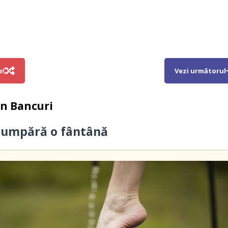
e!
Vezi următorul
in
Bancuri
cumpără o fântână