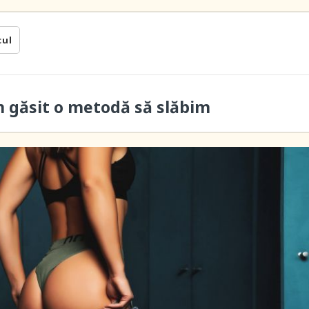
cul
m găsit o metodă să slăbim