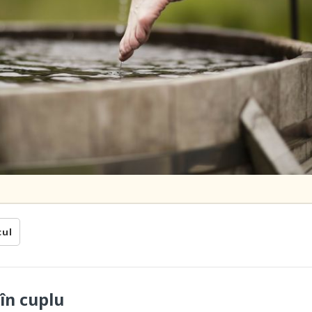
cul
în cuplu