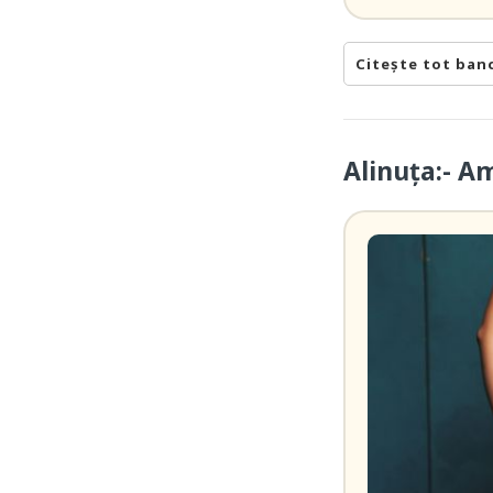
Citește tot ban
Alinuța:- A