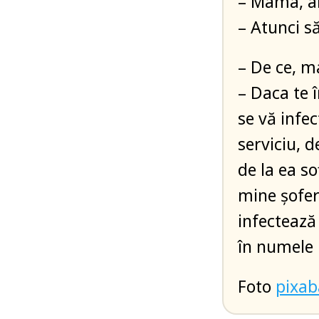
– Mama, a
– Atunci să
– De ce, 
– Daca te î
se vă infec
serviciu, d
de la ea so
mine șoferu
infectează
în numele 
Foto
pixa