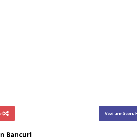
e!
Vezi următorul
in
Bancuri