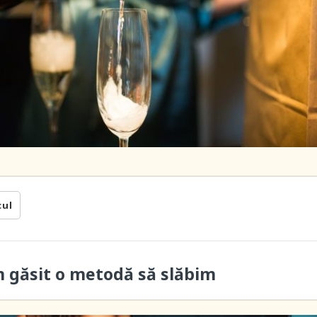
cul
m găsit o metodă să slăbim