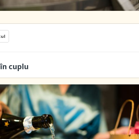
cul
în cuplu