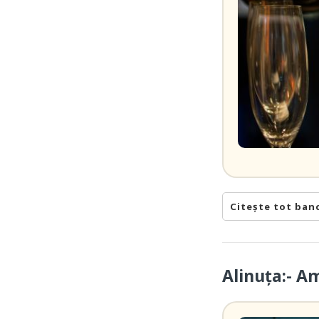
Citește tot ban
Alinuța:- A