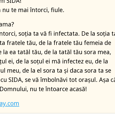
m SIDA!
 nu te mai întorci, fiule.
mama?
ntorci, soția ta vă fi infectata. De la soția t
ta fratele tău, de la fratele tău femeia de
e la ea tatăl tău, de la tatăl tău sora mea,
țul ei, de la soțul ei mă infectez eu, de la
l meu, de la el sora ta și daca sora ta se
 cu SIDA, se vă îmbolnăvi tot orașul. Așa c
Domnului, nu te întoarce acasă!
bay.com