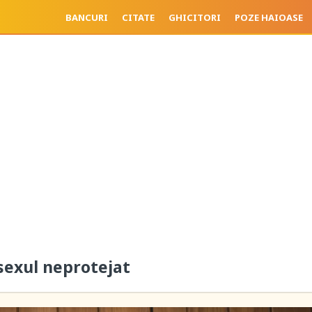
BANCURI
CITATE
GHICITORI
POZE HAIOASE
sexul neprotejat