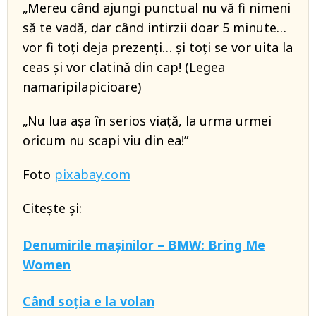
„Mereu când ajungi punctual nu vă fi nimeni
să te vadă, dar când intirzii doar 5 minute…
vor fi toți deja prezenți… și toți se vor uita la
ceas și vor clatină din cap! (Legea
namaripilapicioare)
„Nu lua așa în serios viață, la urma urmei
oricum nu scapi viu din ea!”
Foto
pixabay.com
Citește și:
Denumirile mașinilor – BMW: Bring Me
Women
Când soția e la volan