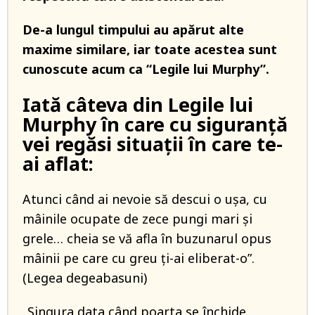
De-a lungul timpului au apărut alte
maxime similare, iar toate acestea sunt
cunoscute acum ca “Legile lui Murphy”.
Iată câteva din Legile lui
Murphy în care cu siguranță
vei regăsi situații în care te-
ai aflat:
Atunci când ai nevoie să descui o ușa, cu
mâinile ocupate de zece pungi mari și
grele… cheia se vă afla în buzunarul opus
mâinii pe care cu greu ți-ai eliberat-o”.
(Legea degeabasuni)
„Singura data când poarta se închide