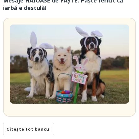
Mesaje HAIOASE de PAŞTE: Paşte fericit că
iarbă e destulă!
Citește tot bancul