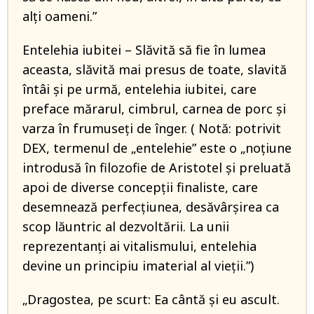
alți oameni.”
Entelehia iubitei – Slăvită să fie în lumea
aceasta, slăvită mai presus de toate, slavită
întâi și pe urmă, entelehia iubitei, care
preface mărarul, cimbrul, carnea de porc și
varza în frumuseți de înger. ( Notă: potrivit
DEX, termenul de „entelehie” este o „noțiune
introdusă în filozofie de Aristotel și preluată
apoi de diverse concepții finaliste, care
desemnează perfecțiunea, desăvârșirea ca
scop lăuntric al dezvoltării. La unii
reprezentanți ai vitalismului, entelehia
devine un principiu imaterial al vieții.”)
„Dragostea, pe scurt: Ea cântă şi eu ascult.