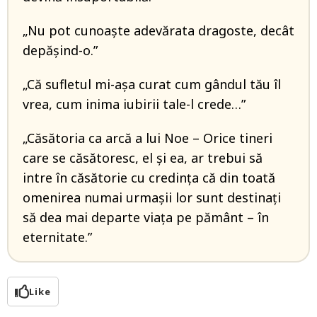
„Nu pot cunoaște adevărata dragoste, decât
depășind-o.”
„Că sufletul mi-aşa curat cum gândul tău îl
vrea, cum inima iubirii tale-l crede…”
„Căsătoria ca arcă a lui Noe – Orice tineri
care se căsătoresc, el și ea, ar trebui să
intre în căsătorie cu credința că din toată
omenirea numai urmașii lor sunt destinați
să dea mai departe viața pe pământ – în
eternitate.”
Like