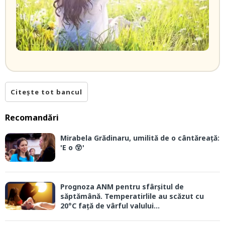
Citește tot bancul
Recomandări
Mirabela Grădinaru, umilită de o cântăreață:
'E o 😲'
Prognoza ANM pentru sfârșitul de
săptămână. Temperatirlile au scăzut cu
20°C față de vârful valului...