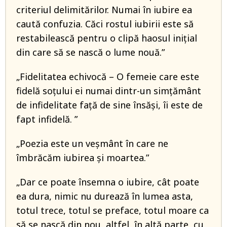
criteriul delimitărilor. Numai în iubire ea
caută confuzia. Căci rostul iubirii este să
restabilească pentru o clipă haosul iniţial
din care să se nască o lume nouă.”
„Fidelitatea echivocă – O femeie care este
fidelă soțului ei numai dintr-un simțământ
de infidelitate față de sine însăși, îi este de
fapt infidelă. ”
„Poezia este un veşmânt în care ne
îmbrăcăm iubirea şi moartea.”
„Dar ce poate însemna o iubire, cât poate
ea dura, nimic nu durează în lumea asta,
totul trece, totul se preface, totul moare ca
să se nască din nou, altfel, în altă parte, cu