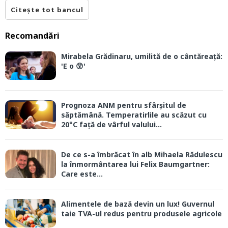
Citește tot bancul
Recomandări
Mirabela Grădinaru, umilită de o cântăreață:
'E o 😲'
Prognoza ANM pentru sfârșitul de
săptămână. Temperatirlile au scăzut cu
20°C față de vârful valului...
De ce s-a îmbrăcat în alb Mihaela Rădulescu
la înmormântarea lui Felix Baumgartner:
Care este...
Alimentele de bază devin un lux! Guvernul
taie TVA-ul redus pentru produsele agricole