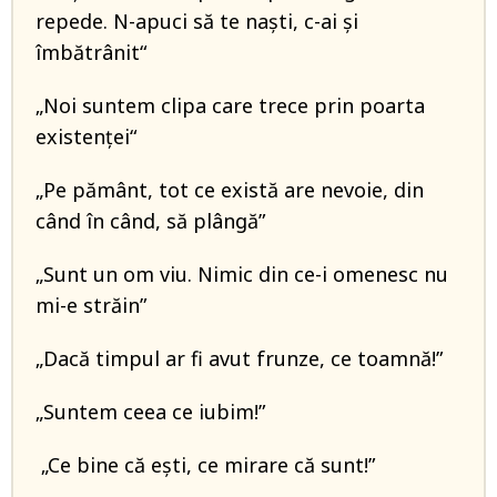
repede. N-apuci să te naşti, c-ai şi
îmbătrânit“
„Noi suntem clipa care trece prin poarta
existenţei“
„Pe pământ, tot ce există are nevoie, din
când în când, să plângă”
„Sunt un om viu. Nimic din ce-i omenesc nu
mi-e străin”
„Dacă timpul ar fi avut frunze, ce toamnă!”
„Suntem ceea ce iubim!”
„Ce bine că eşti, ce mirare că sunt!”