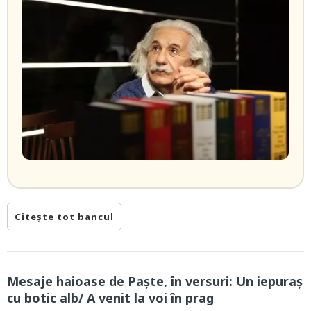
Citește tot bancul
Mesaje haioase de Paște, în versuri: Un iepuraș
cu botic alb/ A venit la voi în prag