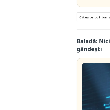
Citește tot ban
Baladă: Nici
gândești