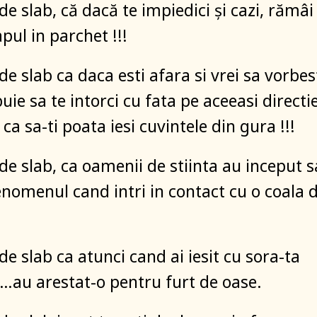
 de slab, că dacă te impiedici și cazi, rămâi
apul in parchet !!!
 de slab ca daca esti afara si vrei sa vorbes
uie sa te intorci cu fata pe aceeasi directi
 ca sa-ti poata iesi cuvintele din gura !!!
 de slab, ca oamenii de stiinta au inceput s
enomenul cand intri in contact cu o coala 
 de slab ca atunci cand ai iesit cu sora-ta
au arestat-o pentru furt de oase.