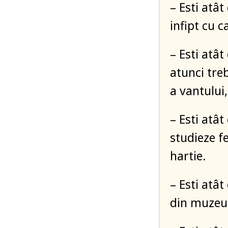
– Esti atât
infipt cu c
– Esti atât
atunci treb
a vantului,
– Esti atât
studieze f
hartie.
– Esti atât
din muzeu…