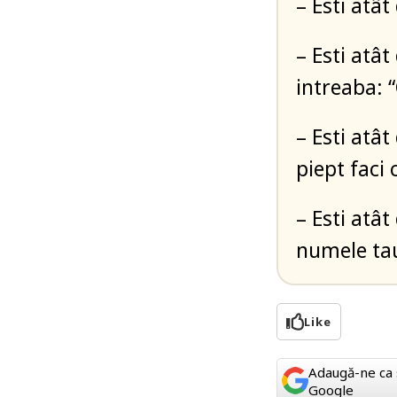
– Esti atât
– Esti atâ
intreaba: “
– Esti atâ
piept faci 
– Esti atâ
numele ta
Like
Adaugă-ne ca 
Google