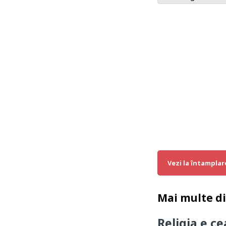
Vezi la întamplar
Mai multe d
Religia e c