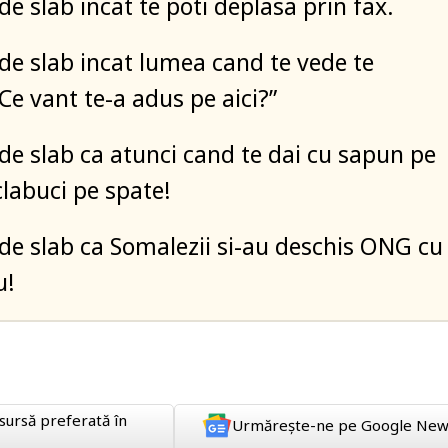
 de slab incat te poti deplasa prin fax.
t de slab incat lumea cand te vede te
Ce vant te-a adus pe aici?”
t de slab ca atunci cand te dai cu sapun pe
clabuci pe spate!
t de slab ca Somalezii si-au deschis ONG cu
u!
sursă preferată în
Urmărește-ne pe Google New