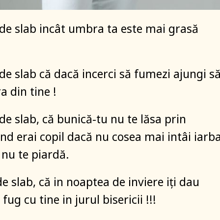
t de slab incât umbra ta este mai grasă
 de slab că dacă incerci să fumezi ajungi s
a din tine !
 de slab, că bunică-tu nu te lăsa prin
nd erai copil dacă nu cosea mai intâi iarba
 nu te piardă.
de slab, că in noaptea de inviere iți dau
 fug cu tine in jurul bisericii !!!