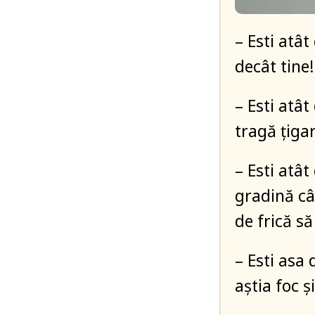
– Esti atâ
decât tine!
– Esti atât
tragă țigar
– Esti atât
gradină câ
de frică să
– Esti asa 
aștia foc și