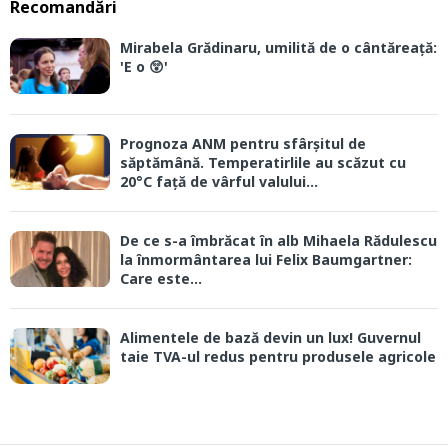
Recomandări
Mirabela Grădinaru, umilită de o cântăreață:
'E o 😲'
Prognoza ANM pentru sfârșitul de
săptămână. Temperatirlile au scăzut cu
20°C față de vârful valului...
De ce s-a îmbrăcat în alb Mihaela Rădulescu
la înmormântarea lui Felix Baumgartner:
Care este...
Alimentele de bază devin un lux! Guvernul
taie TVA-ul redus pentru produsele agricole