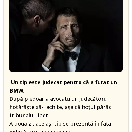
Un tip este judecat pentru că a furat un
BMW.
După pledoaria avocatului, judecătorul
hotărăște să-l achite, așa câ hoțul părăsi
tribunalul liber.
A doua zi, același tip se prezentă în fața
judecătorului și-i spuse: