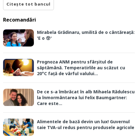
Citește tot bancul
Recomandări
Mirabela Grădinaru, umilită de o cântăreață:
'E o 😲'
Prognoza ANM pentru sfârșitul de
săptămână. Temperatirlile au scăzut cu
20°C față de vârful valului...
De ce s-a îmbrăcat în alb Mihaela Rădulescu
la înmormântarea lui Felix Baumgartner:
Care este...
Alimentele de bază devin un lux! Guvernul
taie TVA-ul redus pentru produsele agricole