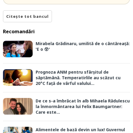
Citește tot bancul
Recomandări
Mirabela Grădinaru, umilită de o cântăreață:
'E o 😲'
Prognoza ANM pentru sfârșitul de
săptămână. Temperatirlile au scăzut cu
20°C față de vârful valului...
De ce s-a îmbrăcat în alb Mihaela Rădulescu
la înmormântarea lui Felix Baumgartner:
Care este...
Alimentele de bază devin un lux! Guvernul